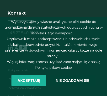
Kontakt
Wykorzystujemy własne analityczne pliki cookie do
warszawa@garrigues.com
gromadzenia danych statystycznych dotyczących ruchu w
+48 22 540 6100
serwisie i jego wydajności.
Użytkownik może zaakceptować lub odrzucić ich użycie,
klikając odpowiednie przyciski, a także zmienić swoje
preferencje w dowolnym momencie, klikając łącze na dole
strony.
Menu stopki
Nota prawna
Więcej informacji można uzyskać zapoznając się z naszą
Polityką plików cookie
Polityka cookie
Polityka prywatności
AKCEPTUJĘ
NIE ZGADZAM SIĘ
Polityka bezpieczeństwa
Formularz kontaktowy
RSS