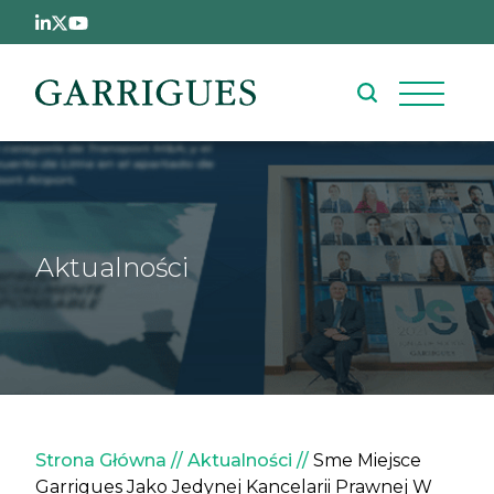
Przejdź do treści
Aktualności
Ścieżka nawigacyjna
Strona Główna
Aktualności
Sme Miejsce
Garrigues Jako Jedynej Kancelarii Prawnej W