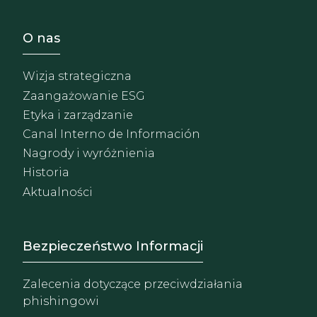
Footer - Sobre Nosotros
O nas
Wizja strategiczna
Zaangażowanie ESG
Etyka i zarządzanie
Canal Interno de Información
Nagrody i wyróżnienia
Historia
Aktualności
Footer - Extranet y herrami
Bezpieczeństwo Informacji
Zalecenia dotyczące przeciwdziałania
phishingowi