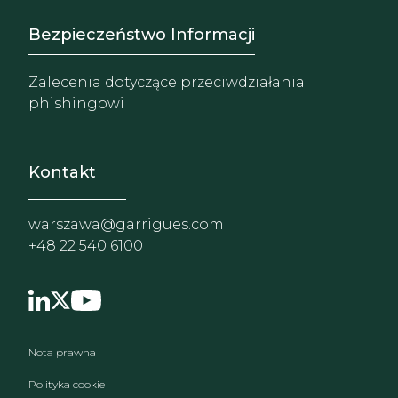
Footer - Extranet y herrami
Bezpieczeństwo Informacji
Zalecenia dotyczące przeciwdziałania
phishingowi
Kontakt
warszawa@garrigues.com
+48 22 540 6100
Menu stopki
Nota prawna
Polityka cookie