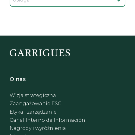
Footer - Sobre Nosotros
O nas
Wizja strategiczna
Zaangażowanie ESG
Etyka i zarządzanie
Canal Interno de Información
Nagrody i wyróżnienia