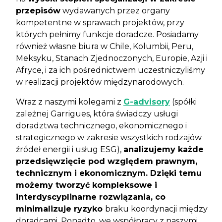
przepisów
wydawanych przez organy
kompetentne w sprawach projektów, przy
których pełnimy funkcje doradcze. Posiadamy
również własne biura w Chile, Kolumbii, Peru,
Meksyku, Stanach Zjednoczonych, Europie, Azji i
Afryce, i za ich pośrednictwem uczestniczyliśmy
w realizacji projektów międzynarodowych.
Wraz z naszymi kolegami z
G-advisory
(spółki
zależnej Garrigues, która świadczy usługi
doradztwa technicznego, ekonomicznego i
strategicznego w zakresie wszystkich rodzajów
źródeł energii i usług ESG),
analizujemy każde
przedsięwzięcie pod względem prawnym,
technicznym i ekonomicznym. Dzięki temu
możemy tworzyć kompleksowe i
interdyscyplinarne rozwiązania, co
minimalizuje ryzyko
braku koordynacji między
doradcami. Ponadto, we współpracy z naszymi