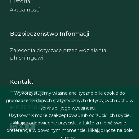
Historia
Aktualności
Footer - Extranet y herrami
Bezpieczeństwo Informacji
Zalecenia dotyczące przeciwdziałania
phishingowi
Kontakt
Wykorzystujemy własne analityczne pliki cookie do
warszawa@garrigues.com
gromadzenia danych statystycznych dotyczących ruchu w
+48 22 540 6100
serwisie i jego wydajności.
Użytkownik może zaakceptować lub odrzucić ich użycie,
klikając odpowiednie przyciski, a także zmienić swoje
preferencje w dowolnym momencie, klikając łącze na dole
strony.