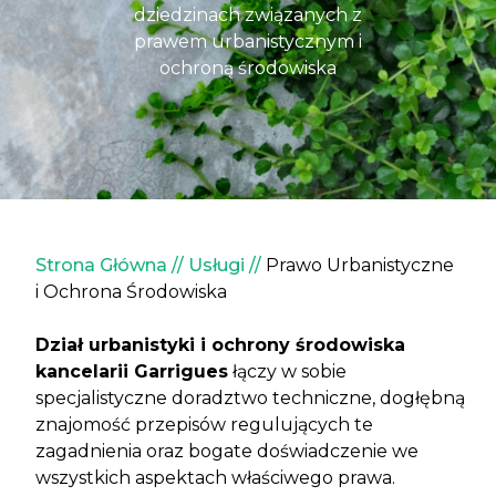
dziedzinach związanych z
prawem urbanistycznym i
ochroną środowiska
Ścieżka nawigacyjna
Strona Główna
Usługi
Prawo Urbanistyczne
i Ochrona Środowiska
Dział urbanistyki i ochrony środowiska
kancelarii Garrigues
łączy w sobie
specjalistyczne doradztwo techniczne, dogłębną
znajomość przepisów regulujących te
zagadnienia oraz bogate doświadczenie we
wszystkich aspektach właściwego prawa.