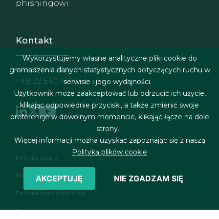
phishingowi
Kontakt
Wykorzystujemy własne analityczne pliki cookie do
warszawa@garrigues.com
gromadzenia danych statystycznych dotyczących ruchu w
+48 22 540 6100
serwisie i jego wydajności.
Użytkownik może zaakceptować lub odrzucić ich użycie,
klikając odpowiednie przyciski, a także zmienić swoje
preferencje w dowolnym momencie, klikając łącze na dole
strony.
Menu stopki
Więcej informacji można uzyskać zapoznając się z naszą
Nota prawna
Polityką plików cookie
Polityka cookie
Polityka prywatności
AKCEPTUJĘ
NIE ZGADZAM SIĘ
Polityka bezpieczeństwa
Formularz kontaktowy