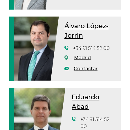
Álvaro López-
Jorrín
+34 91 514 52 00
Madrid
Contactar
Eduardo
Abad
+34 91 514 52
00