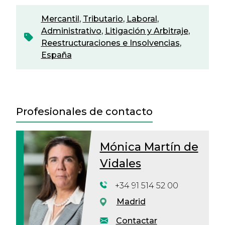
Mercantil
,
Tributario
,
Laboral
,
Administrativo
,
Litigación y Arbitraje
,
Reestructuraciones e Insolvencias
,
España
Profesionales de contacto
Mónica Martín de
Vidales
+34 91 514 52 00
Madrid
Contactar