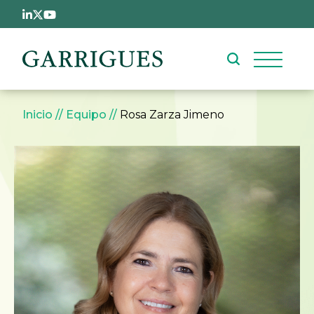
Pasar al contenido principal
Sobrescribir enlaces de ay
Inicio
Equipo
Rosa Zarza Jimeno