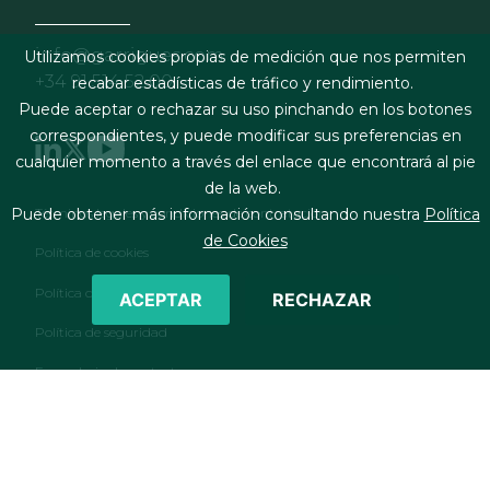
info@garrigues.com
Utilizamos cookies propias de medición que nos permiten
+34 91 514 52 00
recabar estadísticas de tráfico y rendimiento.
Puede aceptar o rechazar su uso pinchando en los botones
correspondientes, y puede modificar sus preferencias en
cualquier momento a través del enlace que encontrará al pie
de la web.
Footer menu
Términos legales y condiciones de contratación
Puede obtener más información consultando nuestra
Política
de Cookies
Política de cookies
Política de privacidad
ACEPTAR
RECHAZAR
Política de seguridad
Formulario de contacto
RSS