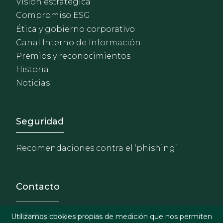
Visión estratégica
Compromiso ESG
Ética y gobierno corporativo
Canal Interno de Información
Premios y reconocimientos
Historia
Noticias
Footer - Extranet y herrami
Seguridad
Recomendaciones contra el ‘phishing’
Contacto
info@garrigues.com
Utilizamos cookies propias de medición que nos permiten