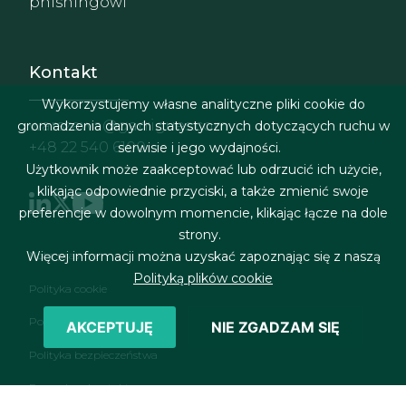
phishingowi
Kontakt
Wykorzystujemy własne analityczne pliki cookie do
warszawa@garrigues.com
gromadzenia danych statystycznych dotyczących ruchu w
+48 22 540 6100
serwisie i jego wydajności.
Użytkownik może zaakceptować lub odrzucić ich użycie,
klikając odpowiednie przyciski, a także zmienić swoje
preferencje w dowolnym momencie, klikając łącze na dole
strony.
Menu stopki
Więcej informacji można uzyskać zapoznając się z naszą
Nota prawna
Polityką plików cookie
Polityka cookie
Polityka prywatności
AKCEPTUJĘ
NIE ZGADZAM SIĘ
Polityka bezpieczeństwa
Formularz kontaktowy