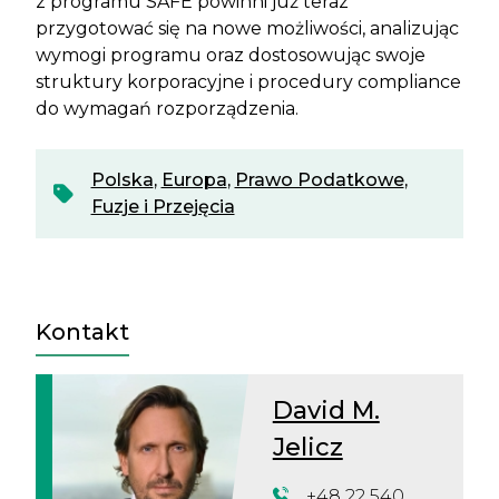
z programu SAFE powinni już teraz
przygotować się na nowe możliwości, analizując
wymogi programu oraz dostosowując swoje
struktury korporacyjne i procedury compliance
do wymagań rozporządzenia.
Polska
,
Europa
,
Prawo Podatkowe
,
Fuzje i Przejęcia
Kontakt
David M.
Jelicz
+48 22 540