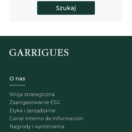
Footer - Sobre Nosotros
O nas
Wizja strategiczna
Zaangażowanie ESG
Etyka i zarządzanie
Canal Interno de Información
Nagrody i wyróżnienia