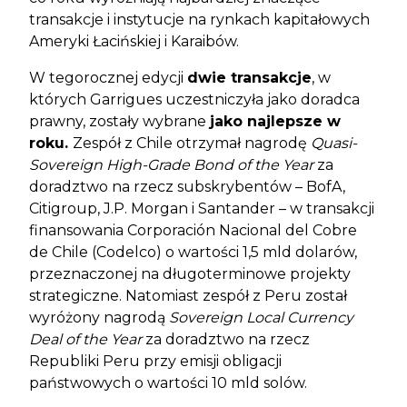
transakcje i instytucje na rynkach kapitałowych
Ameryki Łacińskiej i Karaibów.
W tegorocznej edycji
dwie transakcje
, w
których Garrigues uczestniczyła jako doradca
prawny, zostały wybrane
jako najlepsze w
roku.
Zespół z Chile otrzymał nagrodę
Quasi-
Sovereign High-Grade Bond of the Year
za
doradztwo na rzecz subskrybentów – BofA,
Citigroup, J.P. Morgan i Santander – w transakcji
finansowania Corporación Nacional del Cobre
de Chile (Codelco) o wartości 1,5 mld dolarów,
przeznaczonej na długoterminowe projekty
strategiczne. Natomiast zespół z Peru został
wyróżony nagrodą
Sovereign Local Currency
Deal of the Year
za doradztwo na rzecz
Republiki Peru przy emisji obligacji
państwowych o wartości 10 mld solów.