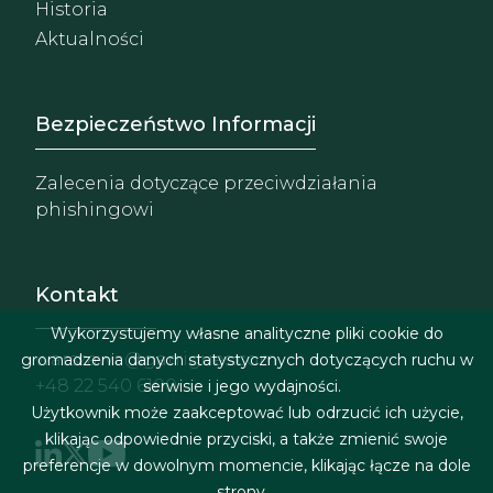
Historia
Aktualności
Footer - Extranet y herrami
Bezpieczeństwo Informacji
Zalecenia dotyczące przeciwdziałania
phishingowi
Kontakt
Wykorzystujemy własne analityczne pliki cookie do
warszawa@garrigues.com
gromadzenia danych statystycznych dotyczących ruchu w
+48 22 540 6100
serwisie i jego wydajności.
Użytkownik może zaakceptować lub odrzucić ich użycie,
klikając odpowiednie przyciski, a także zmienić swoje
preferencje w dowolnym momencie, klikając łącze na dole
strony.