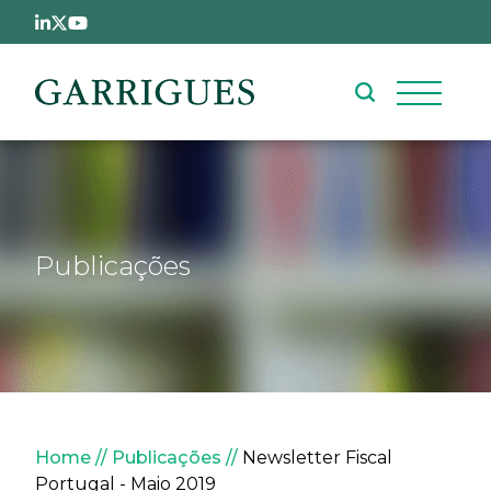
Passar para o conteúdo principal
Publicações
Navegação estrutural
Home
Publicações
Newsletter Fiscal
Portugal - Maio 2019