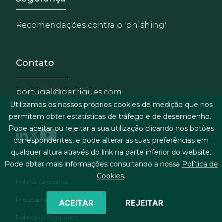
Recomendações contra o 'phishing'
Contato
portugal@garrigues.com
+351 213 821 200
Utilizamos os nossos próprios cookies de medição que nos
permitem obter estatísticas de tráfego e de desempenho.
Pode aceitar ou rejeitar a sua utilização clicando nos botões
correspondentes, e pode alterar as suas preferências em
qualquer altura através do link na parte inferior do website.
Menu de rodapé
Pode obter mais informações consultando a nossa
Política de
Termos legais & condições gerais
Cookies
.
Política de cookies
Proteção de dados pessoais
ACEITAR
REJEITAR
Política de Segurança