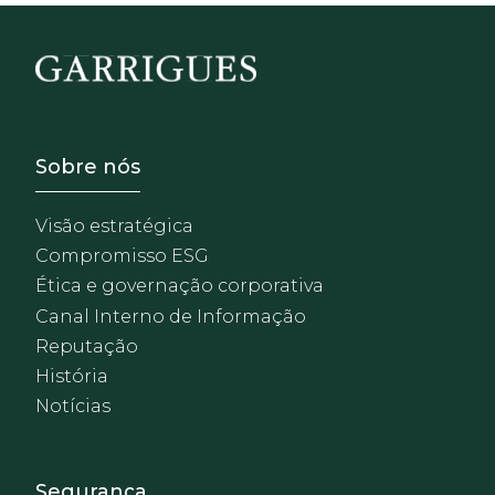
Footer - Sobre Nosotros
Sobre nós
Visão estratégica
Compromisso ESG
Ética e governação corporativa
Canal Interno de Informação
Reputação
História
Notícias
Footer - Extranet y herrami
Segurança