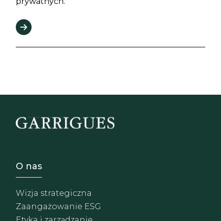
prywatnych.
Footer - Sobre Nosotros
O nas
Wizja strategiczna
Zaangażowanie ESG
Etyka i zarządzanie