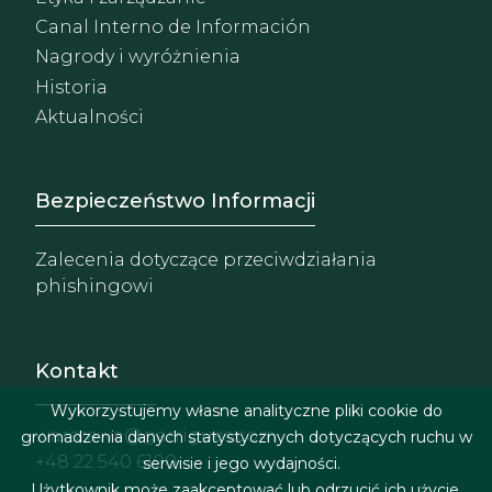
Canal Interno de Información
Nagrody i wyróżnienia
Historia
Aktualności
Footer - Extranet y herrami
Bezpieczeństwo Informacji
Zalecenia dotyczące przeciwdziałania
phishingowi
Kontakt
Wykorzystujemy własne analityczne pliki cookie do
warszawa@garrigues.com
gromadzenia danych statystycznych dotyczących ruchu w
+48 22 540 6100
serwisie i jego wydajności.
Użytkownik może zaakceptować lub odrzucić ich użycie,