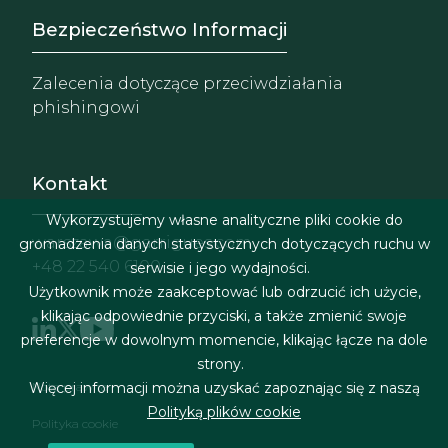
Footer - Extranet y herrami
Bezpieczeństwo Informacji
Zalecenia dotyczące przeciwdziałania
phishingowi
Kontakt
Wykorzystujemy własne analityczne pliki cookie do
warszawa@garrigues.com
gromadzenia danych statystycznych dotyczących ruchu w
+48 22 540 6100
serwisie i jego wydajności.
Użytkownik może zaakceptować lub odrzucić ich użycie,
klikając odpowiednie przyciski, a także zmienić swoje
preferencje w dowolnym momencie, klikając łącze na dole
strony.
Menu stopki
Więcej informacji można uzyskać zapoznając się z naszą
Nota prawna
Polityką plików cookie
Polityka cookie