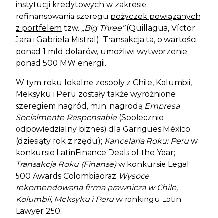
instytucji kredytowych w zakresie
refinansowania szeregu
pożyczek powiązanych
z portfelem
tzw.
„Big Three”
(Quillagua, Víctor
Jara i Gabriela Mistral). Transakcja ta, o wartości
ponad 1 mld dolarów, umożliwi wytworzenie
ponad 500 MW energii.
W tym roku lokalne zespoły z Chile, Kolumbii,
Meksyku i Peru zostały także wyróżnione
szeregiem nagród, m.in. nagrodą
Empresa
Socialmente Responsable
(Społecznie
odpowiedzialny biznes) dla Garrigues México
(dziesiąty rok z rzędu);
Kancelaria Roku: Peru
w
konkursie LatinFinance Deals of the Year;
Transakcja Roku (Finanse)
w konkursie Legal
500 Awards Colombiaoraz
Wysoce
rekomendowana firma prawnicza w Chile,
Kolumbii, Meksyku i Peru
w rankingu
Latin
Lawyer 250.