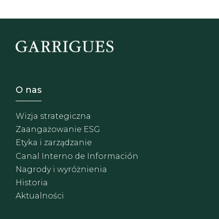
Footer - Sobre Nosotros
O nas
Wizja strategiczna
Zaangażowanie ESG
Etyka i zarządzanie
Canal Interno de Información
Nagrody i wyróżnienia
Historia
Aktualności