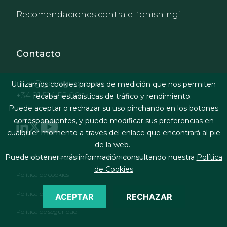
Recomendaciones contra el ‘phishing’
Contacto
info@garrigues.com
Utilizamos cookies propias de medición que nos permiten
+34 91 514 52 00
recabar estadísticas de tráfico y rendimiento.
Puede aceptar o rechazar su uso pinchando en los botones
correspondientes, y puede modificar sus preferencias en
cualquier momento a través del enlace que encontrará al pie
de la web.
Footer menu
Términos legales y condiciones de contratación
Puede obtener más información consultando nuestra
Política
de Cookies
Política de cookies
Política de privacidad
ACEPTAR
RECHAZAR
Política de seguridad