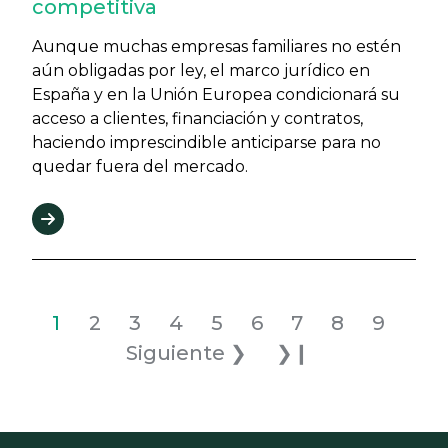
competitiva
Aunque muchas empresas familiares no estén
aún obligadas por ley, el marco jurídico en
España y en la Unión Europea condicionará su
acceso a clientes, financiación y contratos,
haciendo imprescindible anticiparse para no
quedar fuera del mercado.
Paginación
Página actual
Página
Página
Página
Página
Página
Página
Página
Página
Sig
1
2
3
4
5
6
7
8
9
Última página
Siguiente ❯
❯❙