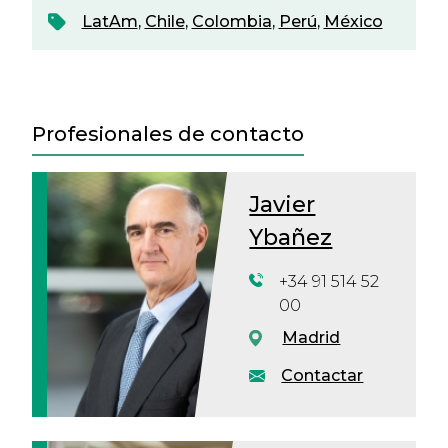
LatAm
,
Chile
,
Colombia
,
Perú
,
México
Profesionales de contacto
Javier
Ybañez
+34 91 514 52
00
Madrid
Contactar