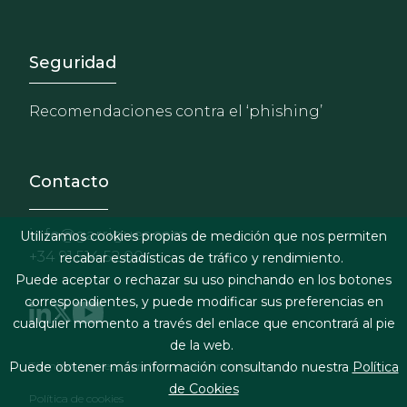
Footer - Extranet y herrami
Seguridad
Recomendaciones contra el ‘phishing’
Contacto
info@garrigues.com
Utilizamos cookies propias de medición que nos permiten
+34 91 514 52 00
recabar estadísticas de tráfico y rendimiento.
Puede aceptar o rechazar su uso pinchando en los botones
correspondientes, y puede modificar sus preferencias en
cualquier momento a través del enlace que encontrará al pie
de la web.
Footer menu
Términos legales y condiciones de contratación
Puede obtener más información consultando nuestra
Política
de Cookies
Política de cookies