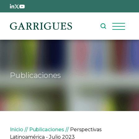
Pasar al contenido principal
Publicaciones
Sobrescribir enlaces de ay
Inicio
Publicaciones
Perspectivas
Latinoamérica - Julio 2023