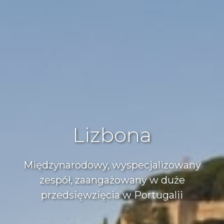
Lizbona
Międzynarodowy, wyspecjalizowany
zespół, zaangażowany w duże
przedsięwzięcia w Portugalii