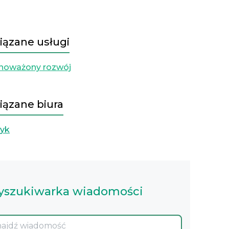
iązane usługi
noważony rozwój
iązane biura
yk
szukiwarka wiadomości