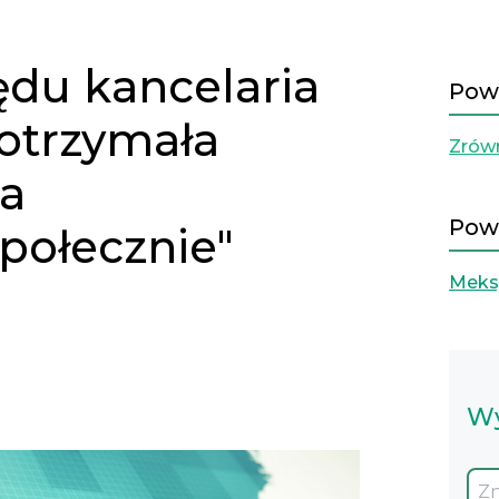
ędu kancelaria
Pow
 otrzymała
Zrów
ma
Pow
połecznie"
Meks
Wy
Next