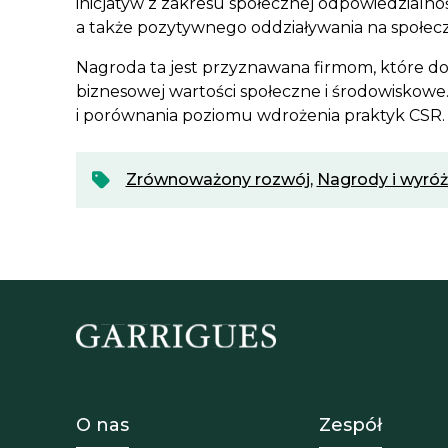
inicjatyw z zakresu społecznej odpowiedzialn
a także pozytywnego oddziaływania na społec
Nagroda ta jest przyznawana firmom, które do
biznesowej wartości społeczne i środowiskowe
i porównania poziomu wdrożenia praktyk CSR.
Zrównoważony rozwój
,
Nagrody i wyróż
Footer - Sobre Nosotros
Footer -
O nas
Zespół