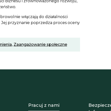
ości biznesu i zrównoważonego rozwoju,
zeństwo.
browolnie włączają do działalności
. Jej przyznanie poprzedza proces oceny
nienia
,
Zaangażowanie społeczne
 Equipo
Footer - Trabaja con 
Footer
Pracuj z nami
Bezpiecz