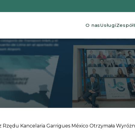
Main navig
O nas
Usługi
Zespół
z Rzędu Kancelaria Garrigues México Otrzymała Wyróżni