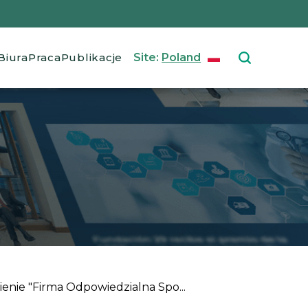
ation
Biura
Praca
Publikacje
Site:
Poland
POLISH
Select your langu
enie "Firma Odpowiedzialna Spo...