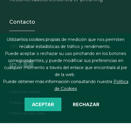
Contacto
info@garrigues.com
Utilizamos cookies propias de medición que nos permiten
+34 91 514 52 00
recabar estadísticas de tráfico y rendimiento.
Puede aceptar o rechazar su uso pinchando en los botones
correspondientes, y puede modificar sus preferencias en
cualquier momento a través del enlace que encontrará al pie
de la web.
Footer menu
Términos legales y condiciones de contratación
Puede obtener más información consultando nuestra
Política
de Cookies
Política de cookies
Política de privacidad
ACEPTAR
RECHAZAR
Política de seguridad
Formulario de contacto