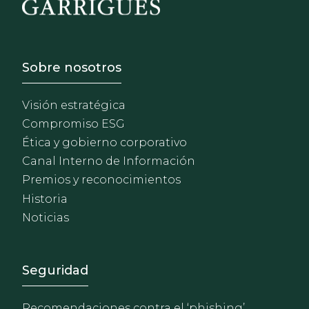
Footer - Sobre Nosotros
Sobre nosotros
Visión estratégica
Compromiso ESG
Ética y gobierno corporativo
Canal Interno de Información
Premios y reconocimientos
Historia
Noticias
Footer - Extranet y herrami
Seguridad
Recomendaciones contra el ‘phishing’