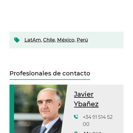
LatAm
,
Chile
,
México
,
Perú
Profesionales de contacto
Javier
Ybañez
+34 91 514 52
00