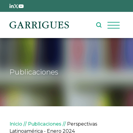
Pasar al contenido principal
Publicaciones
Sobrescribir enlaces de ay
Inicio
Publicaciones
Perspectivas
Latinoamérica - Enero 2024