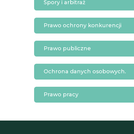
Spory i arbitraż
Prawo ochrony konkurencji
Prawo publiczne
Ochrona danych osobowych.
Prawo pracy