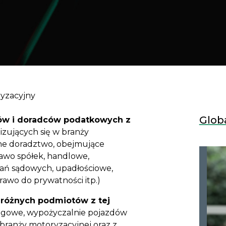
yzacyjny
Globa
ków i doradców podatkowych z
lizujących się w branży
rne doradztwo, obejmujące
rawo spółek, handlowe,
wań sądowych, upadłościowe,
prawo do prywatności itp.)
 różnych podmiotów z tej
singowe, wypożyczalnie pojazdów
 branży motoryzacyjnej oraz z