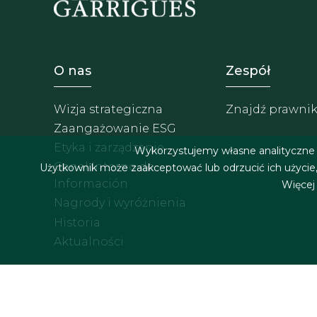
Footer - Sobre Nosotros
Footer -
O nas
Zespół
Wizja strategiczna
Znajdź prawni
Zaangażowanie ESG
Etyka i zarządzanie
Wykorzystujemy własne analityczne p
Canal Interno de
Użytkownik może zaakceptować lub odrzucić ich użycie, 
Información
Więcej
Nagrody i wyróżnienia
Historia
Aktualności
Menu stopki
Nota prawna
Polityka co