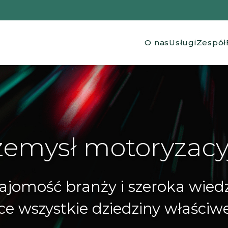
Main navig
O nas
Usługi
Zespół
zemysł motoryzacy
jomość branży i szeroka wied
e wszystkie dziedziny właści