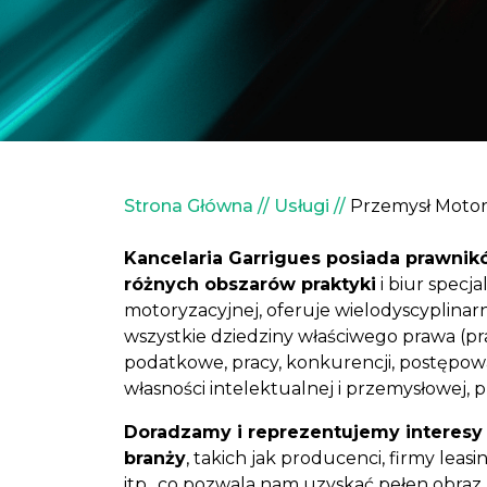
Ścieżka nawigacyjna
Strona Główna
Usługi
Przemysł Motor
Kancelaria Garrigues posiada prawni
różnych obszarów praktyki
i biur specja
motoryzacyjnej, oferuje wielodyscyplina
wszystkie dziedziny właściwego prawa (p
podatkowe, pracy, konkurencji, postępo
własności intelektualnej i przemysłowej, 
Doradzamy i reprezentujemy interesy
branży
, takich jak producenci, firmy lea
itp., co pozwala nam uzyskać pełen obraz