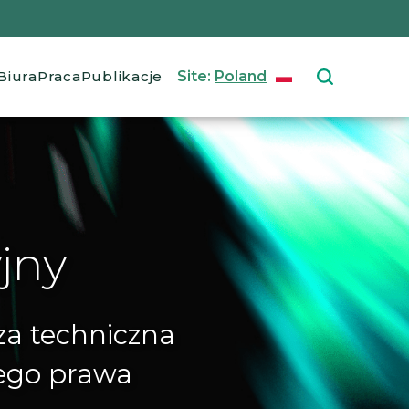
ation
Biura
Praca
Publikacje
Site:
Poland
POLISH
Select your langu
jny
za techniczna
wego prawa