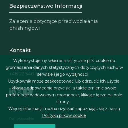
Footer - Extranet y herrami
Bezpieczeństwo Informacji
Zalecenia dotyczące przeciwdziałania
phishingowi
Kontakt
Wykorzystujemy własne analityczne pliki cookie do
warszawa@garrigues.com
gromadzenia danych statystycznych dotyczących ruchu w
+48 22 540 6100
serwisie i jego wydajności.
Użytkownik może zaakceptować lub odrzucić ich użycie,
klikając odpowiednie przyciski, a także zmienić swoje
preferencje w dowolnym momencie, klikając łącze na dole
strony.
Menu stopki
Nota prawna
Więcej informacji można uzyskać zapoznając się z naszą
Polityką plików cookie
Polityka cookie