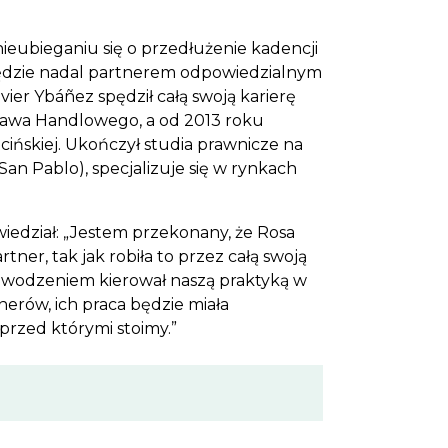
nieubieganiu się o przedłużenie kadencji
 będzie nadal partnerem odpowiedzialnym
vier Ybáñez spędził całą swoją karierę
Prawa Handlowego, a od 2013 roku
ińskiej. Ukończył studia prawnicze na
n Pablo), specjalizuje się w rynkach
iedział: „Jestem przekonany, że Rosa
tner, tak jak robiła to przez całą swoją
 powodzeniem kierował naszą praktyką w
nerów, ich praca będzie miała
rzed którymi stoimy.”