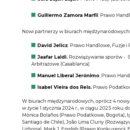
Guillermo Zamora Marfil
. Prawo Handlo
Nowi partnerzy w biurach międzynarodowych
David Jelicz
. Prawo Handlowe, Fuzje i 
Jaafar Laidi.
Rozwiązywanie sporów - 
Arbitrażowe (Casablanca)
Manuel Liberal Jerónimo
. Prawo Handl
Isabel Vieira dos Reis.
Prawo Podatkow
W biurach międzynarodowych, oprócz 4 nowyc
w życie 1 stycznia 2024 r., w ciągu 2023 roku 
Mónica Bolaños (Prawo Podatkowe, Bogota), 
Santiago de Chile), João Lima Cluny (Rozwiąz
Lizbona), Mark J. English (Prawo Konkurencji