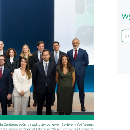
Wy
 Garrigues (górny rząd, piąty od lewej), Javierem Ybáñezem,
rzą, senior partner od 1 stycznia 2024 r. (górny rząd, czwarta