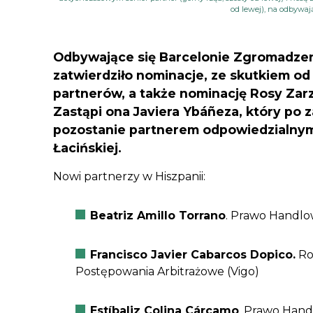
od lewej), na odbywa
Odbywające się Barcelonie Zgromadzen
zatwierdziło nominacje, ze skutkiem od 
partnerów, a także nominację Rosy Zarz
Zastąpi ona Javiera Ybáñeza, który po 
pozostanie partnerem odpowiedzialny
Łacińskiej.
Nowi partnerzy w Hiszpanii:
Beatriz Amillo Torrano
. Prawo Handlow
Francisco Javier Cabarcos Dopico.
Ro
Postępowania Arbitrażowe (Vigo)
Estíbaliz Colina Cárcamo
. Prawo Handl