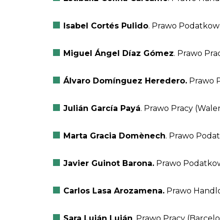
Isabel Cortés Pulido
. Prawo Podatkow
Miguel Ángel Díaz Gómez
. Prawo Prac
Álvaro Domínguez Heredero.
Prawo P
Julián García Payá
. Prawo Pracy (Wale
Marta Gracia Domènech
. Prawo Poda
Javier Guinot Barona.
Prawo Podatkow
Carlos Lasa Arozamena.
Prawo Handlow
Sara Luján Luján
. Prawo Pracy (Barcel