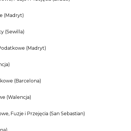
e (Madryt)
y (Sewilla)
odatkowe (Madryt)
ncja)
tkowe (Barcelona)
e (Walencja)
e, Fuzje i Przejęcia (San Sebastian)
ona)