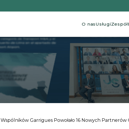
Main navig
O nas
Usługi
Zespół
spólników Garrigues Powołało 16 Nowych Partnerów Or