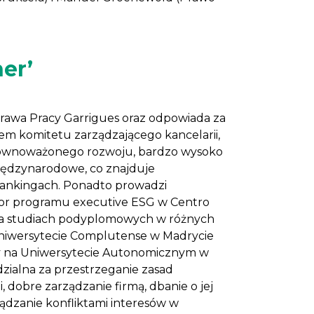
er’
Prawa Pracy Garrigues oraz odpowiada za
em komitetu zarządzającego kancelarii,
równoważonego rozwoju, bardzo wysoko
iędzynarodowe, co znajduje
rankingach. Ponadto prowadzi
tor programu executive ESG w Centro
 na studiach podyplomowych w różnych
 Uniwersytecie Complutense w Madrycie
acy na Uniwersytecie Autonomicznym w
zialna za przestrzeganie zasad
 dobre zarządzanie firmą, dbanie o jej
ądzanie konfliktami interesów w