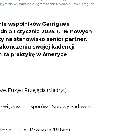
jącym się w Barcelonie Zgromadzeniu Wspólników Garrigues.
ie wspólników Garrigues
dnia 1 stycznia 2024 r., 16 nowych
y na stanowisko senior partner.
zakończeniu swojej kadencji
m za praktykę w Ameryce
e, Fuzje i Przejęcia (Madryt)
związywanie sporów - Sprawy Sądowe i
owe, Fuzje i Przejęcia (Bilbao)