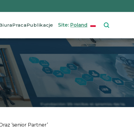
ation
Biura
Praca
Publikacje
Site:
Poland
POLISH
Select your langu
az ‘senior Partner’