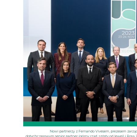
Nowi partnerzy z Fernando Vivesem, prezesem zarządu
dotychczasowym senior partner (górny rząd, szósty od lewej) i Rosą Za