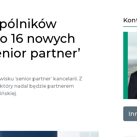
pólników
Kon
ło 16 nowych
nior partner’
sku ‘senior partner’ kancelarii. Z
, który nadal będzie partnerem
ńskiej.
In
Next