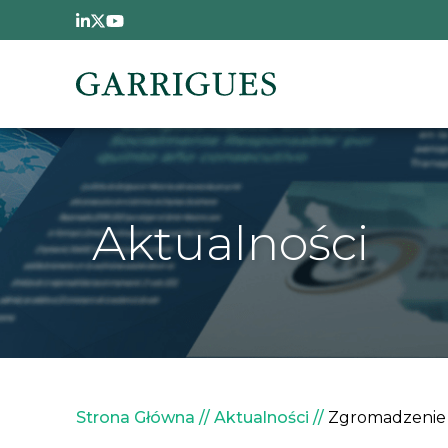
Przejdź do treści
Aktualności
Ścieżka nawigacyjna
Strona Główna
Aktualności
Zgromadzenie W