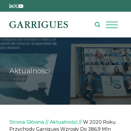
Przejdź do treści
Aktualności
Ścieżka nawigacyjna
Strona Główna
Aktualności
W 2020 Roku
Przychody Garrigues Wzrosły Do 386,9 Mln