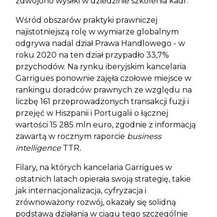
zdwojono wysiłki w dziedzinie szkolenia kadr.
Wśród obszarów praktyki prawniczej
najistotniejszą rolę w wymiarze globalnym
odgrywa nadal dział Prawa Handlowego - w
roku 2020 na ten dział przypadło 33,7%
przychodów. Na rynku iberyjskim kancelaria
Garrigues ponownie zajęła czołowe miejsce w
rankingu doradców prawnych ze względu na
liczbę 161 przeprowadzonych transakcji fuzji i
przejęć w Hiszpanii i Portugalii o łącznej
wartości 15 285 mln euro, zgodnie z informacją
zawartą w rocznym raporcie
business
intelligence
TTR
.
Filary, na których kancelaria Garrigues w
ostatnich latach opierała swoją strategię, takie
jak internacjonalizacja, cyfryzacja i
zrównoważony rozwój, okazały się solidną
podstawą działania w ciągu tego szczególnie