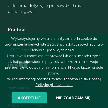
Zalecenia dotyczące przeciwdziałania
phishingowi
Kontakt
Wykorzystujemy własne analityczne pliki cookie do
warszawa@garrigues.com
gromadzenia danych statystycznych dotyczących ruchu w
+48 22 540 6100
serwisie i jego wydajności.
Użytkownik może zaakceptować lub odrzucić ich użycie,
klikając odpowiednie przyciski, a także zmienić swoje
preferencje w dowolnym momencie, klikając łącze na dole
strony.
Menu stopki
Więcej informacji można uzyskać zapoznając się z naszą
Nota prawna
Polityką plików cookie
Polityka cookie
Polityka prywatności
AKCEPTUJĘ
NIE ZGADZAM SIĘ
Polityka bezpieczeństwa