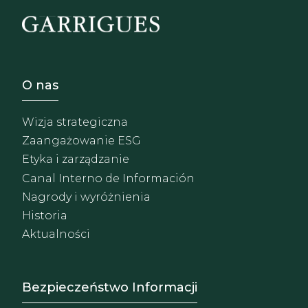
Footer - Sobre Nosotros
O nas
Wizja strategiczna
Zaangażowanie ESG
Etyka i zarządzanie
Canal Interno de Información
Nagrody i wyróżnienia
Historia
Aktualności
Footer - Extranet y herrami
Bezpieczeństwo Informacji