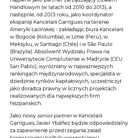
Handlowym (w latach od 2010 do 2013), a
następnie, od 2013 roku, jako koordynator
ekspansji Kancelarii Garrigues na terenie
Ameryki Łacińskiej - zakładając biura Kancelarii
w Bogocie (Kolumbia), w Limie (Peru), w
Meksyku, w Santiago (Chile) i w São Paulo
(Brazylia). Absolwent Wydziału Prawa na
Uniwersytecie Complutense w Madrycie (CEU
San Pablo), wyróżniany w najważniejszych
rankingach międzynarodowych, specjalista w
dziedzinie rynków kapitałowych, uczestniczył
jako doradca prawny w licznych projektach
realizowanych dla największych firm
hiszpańskich.
Jako nowy
senior partner
w Kancelarii
Garrigues, Javier Ybáñez będzie odpowiedzialny
za zapewnienie przestrzegania zasad
korporacyjnej polityki wewnętrznej i