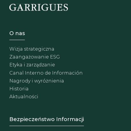
Footer - Sobre Nosotros
O nas
Wizja strategiczna
Zaangażowanie ESG
Etyka i zarządzanie
Canal Interno de Información
Nagrody i wyróżnienia
Historia
Aktualności
Footer - Extranet y herrami
Bezpieczeństwo Informacji