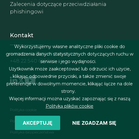
Zalecenia dotyczące przeciwdziałania
phishingowi
Kontakt
Wykorzystujemy własne analityczne pliki cookie do
warszawa@garrigues.com
gromadzenia danych statystycznych dotyczących ruchu w
+48 22 540 6100
serwisie i jego wydajności.
Użytkownik może zaakceptować lub odrzucić ich użycie,
klikając odpowiednie przyciski, a także zmienić swoje
preferencje w dowolnym momencie, klikając łącze na dole
strony.
Menu stopki
Więcej informacji można uzyskać zapoznając się z naszą
Nota prawna
Polityką plików cookie
Polityka cookie
Polityka prywatności
AKCEPTUJĘ
NIE ZGADZAM SIĘ
Polityka bezpieczeństwa