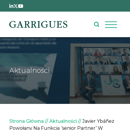
Przejdź do treści
Aktualności
Ścieżka nawigacyjna
Strona Główna
Aktualności
Javier Ybáñez
Powołany Na Funkcję ‘senior Partner’ W