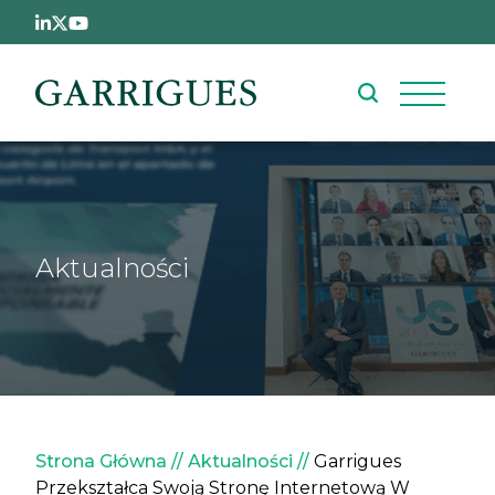
Przejdź do treści
Aktualności
Ścieżka nawigacyjna
Strona Główna
Aktualności
Garrigues
Przekształca Swoją Stronę Internetową W