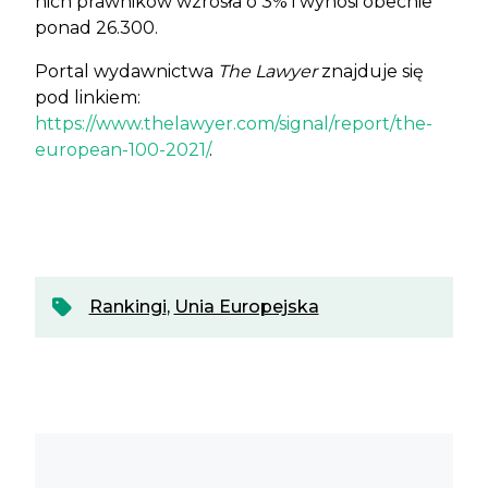
nich prawników wzrosła o 3% i wynosi obecnie
ponad 26.300.
Portal wydawnictwa
The Lawyer
znajduje się
pod linkiem:
https://www.thelawyer.com/signal/report/the-
european-100-2021/
.
Rankingi
,
Unia Europejska