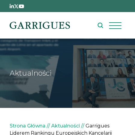
Przejdź do treści
Aktualności
Ścieżka nawigacyjna
Strona Główna
Aktualności
Garrigues
Liderem Rankingu Europejskich Kancelarii