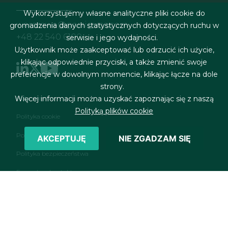
Wykorzystujemy własne analityczne pliki cookie do
warszawa@garrigues.com
gromadzenia danych statystycznych dotyczących ruchu w
+48 22 540 6100
serwisie i jego wydajności.
Użytkownik może zaakceptować lub odrzucić ich użycie,
klikając odpowiednie przyciski, a także zmienić swoje
preferencje w dowolnym momencie, klikając łącze na dole
strony.
Menu stopki
Nota prawna
Więcej informacji można uzyskać zapoznając się z naszą
Polityką plików cookie
Polityka cookie
Polityka prywatności
AKCEPTUJĘ
NIE ZGADZAM SIĘ
Polityka bezpieczeństwa
Formularz kontaktowy
RSS