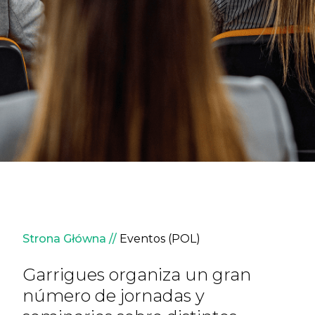
Ścieżka nawigacyjna
Strona Główna
Eventos (POL)
Garrigues organiza un gran
número de jornadas y