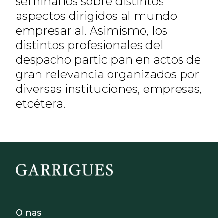
seminarios sobre distintos
aspectos dirigidos al mundo
empresarial. Asimismo, los
distintos profesionales del
despacho participan en actos de
gran relevancia organizados por
diversas instituciones, empresas,
etcétera.
Footer - Sobre Nosotros
O nas