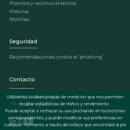
Premios y reconocimientos
Historia
Noticias
Footer - Extranet y herrami
Seguridad
Recomendaciones contra el ‘phishing’
Contacto
info@garrigues.com
Utilizamos cookies propias de medición que nos permiten
+34 91 514 52 00
recabar estadísticas de tráfico y rendimiento.
Puede aceptar o rechazar su uso pinchando en los botones
correspondientes, y puede modificar sus preferencias en
cualquier momento a través del enlace que encontrará al pie