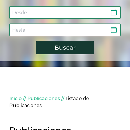
Sobrescribir enlaces de ay
Inicio
Publicaciones
Listado de
Publicaciones