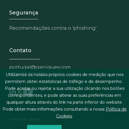
Footer - Extranet y herrami
Segurança
Recomendações contra o 'phishing'
Contato
portugal@garrigues.com
+351 213 821 200
Utilizamos os nossos próprios cookies de medição que nos
permitem obter estatísticas de tráfego e de desempenho.
Pode aceitar ou rejeitar a sua utilização clicando nos botões
correspondentes, e pode alterar as suas preferências em
qualquer altura através do link na parte inferior do website.
Menu de rodapé
Termos legais & condições gerais
Pode obter mais informações consultando a nossa
Política de
Cookies
.
Política de cookies