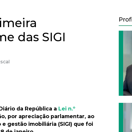
rimeira
Prof
me das SIGI
iscal
Next
Diário da República a
Lei n.º
ão, por apreciação parlamentar, ao
 gestão imobiliária (SIGI) que foi
28 de janeiro.