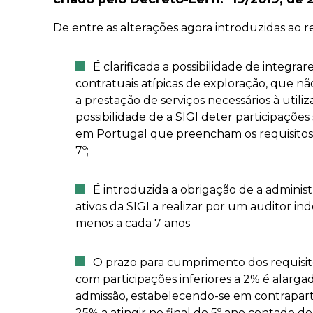
De entre as alterações agora introduzidas ao 
É clarificada a possibilidade de integra
contratuais atípicas de exploração, que 
a prestação de serviços necessários à utili
possibilidade de a SIGI deter participaçõe
em Portugal que preencham os requisitos pr
7º;
É introduzida a obrigação de a administ
ativos da SIGI a realizar por um auditor 
menos a cada 7 anos
O prazo para cumprimento dos requisito
com participações inferiores a 2% é alarg
admissão, estabelecendo-se em contrapart
25% a atingir no final do 5º ano contado do