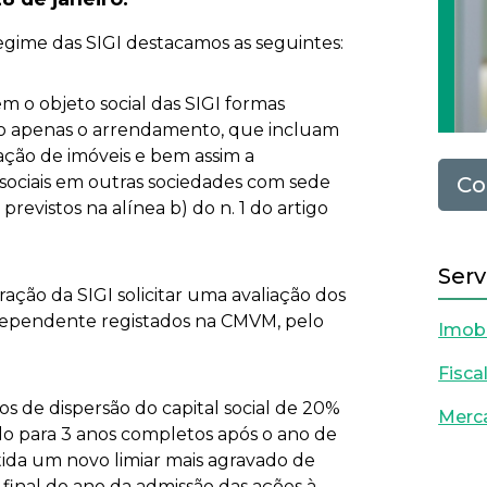
regime das SIGI destacamos as seguintes:
rem o objeto social das SIGI formas
não apenas o arrendamento, que incluam
zação de imóveis e bem assim a
s sociais em outras sociedades com sede
Co
evistos na alínea b) do n. 1 do artigo
Serv
ração da SIGI solicitar uma avaliação dos
independente registados na CMVM, pelo
Imobi
Fisca
s de dispersão do capital social de 20%
Merca
ado para 3 anos completos após o ano de
ida um novo limiar mais agravado de
 final do ano da admissão das ações à