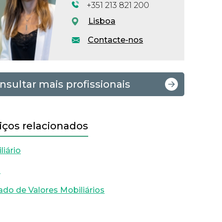
+351 213 821 200
Lisboa
Contacte-nos
nsultar mais profissionais
iços relacionados
liário
l
do de Valores Mobiliários