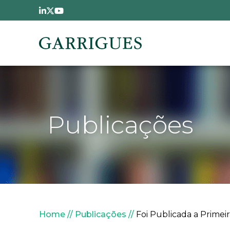
Passar para o conteúdo principal
Publicações
Navegação estrutural
Home
Publicações
Foi Publicada a Primei