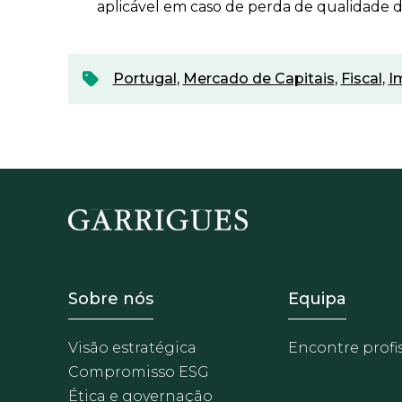
aplicável em caso de perda de qualidade d
Portugal
,
Mercado de Capitais
,
Fiscal
,
I
Footer - Sobre Nosotros
Footer -
Sobre nós
Equipa
Visão estratégica
Encontre profi
Compromisso ESG
Ética e governação