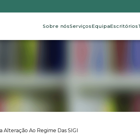
Main navigation
Sobre nós
Serviços
Equipa
Escritórios
ra Alteração Ao Regime Das SIGI