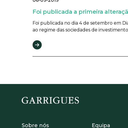
06-09-2019
Foi publicada a primeira alteraç
Foi publicada no dia 4 de setembro em Diá
ao regime das sociedades de investimento e 
Footer - Sobre Nosotros
Footer -
Sobre nós
Equipa