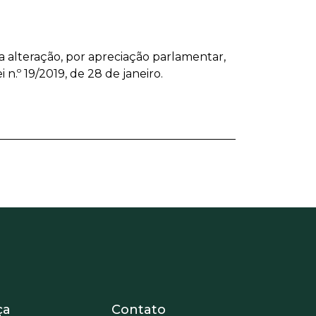
ra alteração, por apreciação parlamentar,
n.º 19/2019, de 28 de janeiro.
nosotros
r - Extranet y herramientas pa
ça
Contato