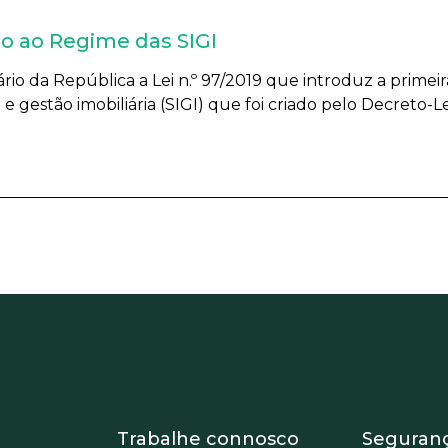
ão ao Regime das SIGI
rio da República a Lei n.º 97/2019 que introduz a primei
gestão imobiliária (SIGI) que foi criado pelo Decreto-Lei 
 Equipo
Footer - Trabaja con 
Foote
Trabalhe connosco
Seguran