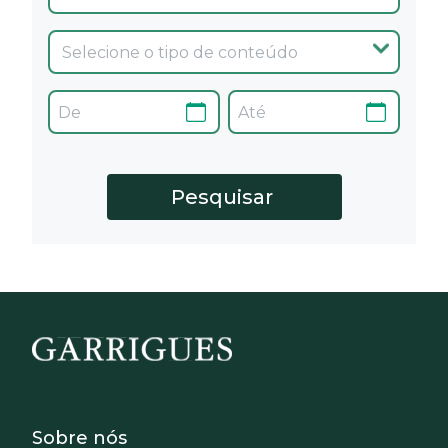
Footer - Sobre Nosotros
Sobre nós