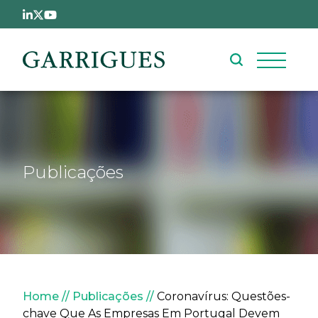
Passar para o conteúdo principal
Publicações
Navegação estrutural
Home
Publicações
Coronavírus: Questões-
chave Que As Empresas Em Portugal Devem