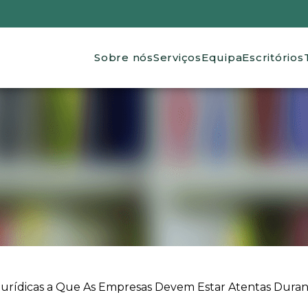
Main navigation
Sobre nós
Serviços
Equipa
Escritórios
Jurídicas a Que As Empresas Devem Estar Atentas Duran