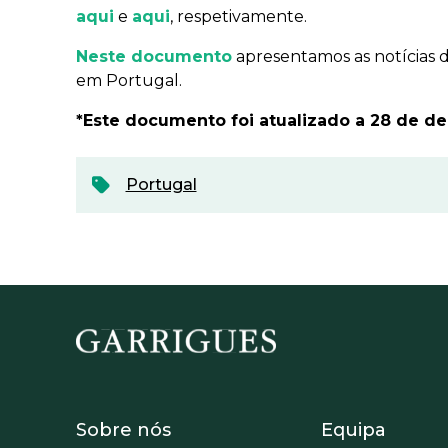
aqui
e
aqui
, respetivamente.
Neste documento
apresentamos as notícias d
em Portugal.
*Este documento foi atualizado a 28 de d
Portugal
Footer - Sobre Nosotros
Footer -
Sobre nós
Equipa