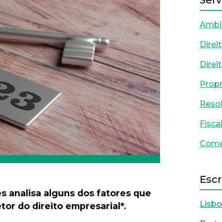
Serv
Ambi
Direi
Direi
Propr
Resol
Fisca
Comer
Escr
s analisa alguns dos fatores que
Lisb
or do direito empresarial*.