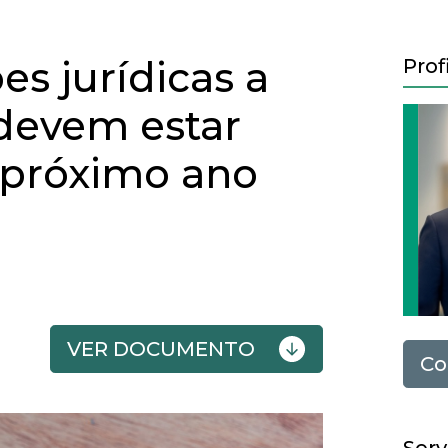
es jurídicas a
Prof
devem estar
 próximo ano
VER DOCUMENTO
Co
Next