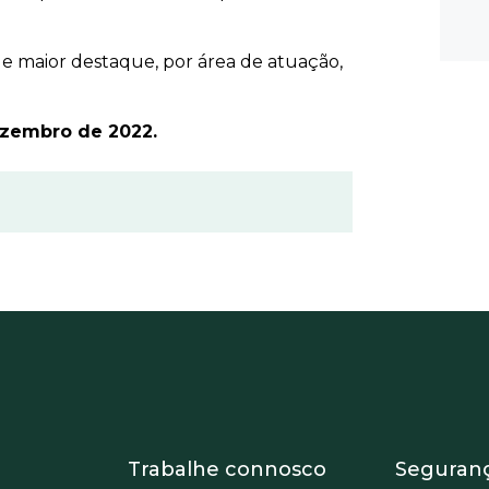
e maior destaque, por área de atuação,
ezembro de 2022.
 Equipo
Footer - Trabaja con 
Foote
Trabalhe connosco
Seguran