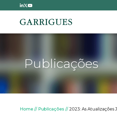
Passar para o conteúdo principal
Publicações
Navegação estrutural
Home
Publicações
2023: As Atualizações 