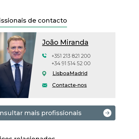
issionais de contacto
João Miranda
+351 213 821 200
+34 91 514 52 00
Lisboa
Madrid
Contacte-nos
nsultar mais profissionais