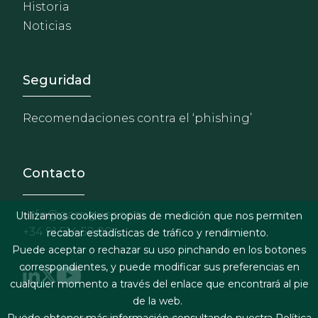
Historia
Noticias
Footer - Extranet y herrami
Seguridad
Recomendaciones contra el ‘phishing’
Contacto
info@garrigues.com
Utilizamos cookies propias de medición que nos permiten
+34 91 514 52 00
recabar estadísticas de tráfico y rendimiento.
Puede aceptar o rechazar su uso pinchando en los botones
correspondientes, y puede modificar sus preferencias en
cualquier momento a través del enlace que encontrará al pie
de la web.
Términos legales y condiciones de contratación