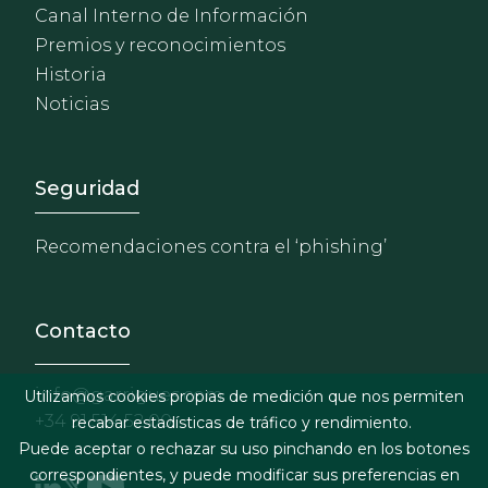
Canal Interno de Información
Premios y reconocimientos
Historia
Noticias
Footer - Extranet y herrami
Seguridad
Recomendaciones contra el ‘phishing’
Contacto
info@garrigues.com
Utilizamos cookies propias de medición que nos permiten
+34 91 514 52 00
recabar estadísticas de tráfico y rendimiento.
Puede aceptar o rechazar su uso pinchando en los botones
correspondientes, y puede modificar sus preferencias en