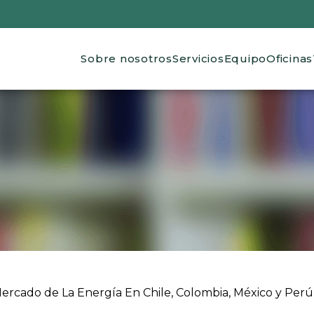
Main navigation
Sobre nosotros
Servicios
Equipo
Oficinas
 ayuda a la navegación
ercado de La Energía En Chile, Colombia, México y Perú