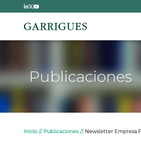
Pasar al contenido principal
Publicaciones
Sobrescribir enlaces de
Inicio
Publicaciones
Newsletter Empresa Fam