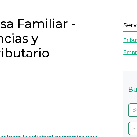
a Familiar -
Serv
ncias y
Tribu
ibutario
Empre
IO 2021
Bu
Next
mantener la actividad económica para