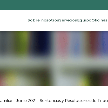
Main navigation
Sobre nosotros
Servicios
Equipo
Oficinas
 ayuda a la navegación
iliar - Junio 2021 | Sentencias y Resoluciones de Tribu