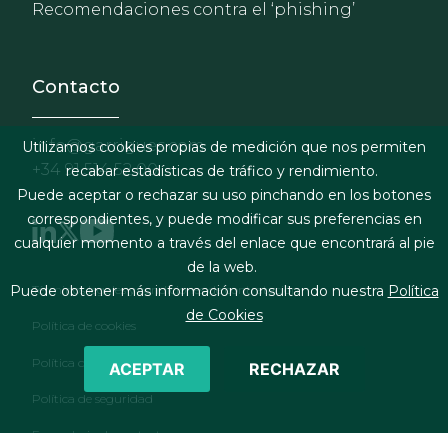
Recomendaciones contra el ‘phishing’
Contacto
info@garrigues.com
Utilizamos cookies propias de medición que nos permiten
+34 91 514 52 00
recabar estadísticas de tráfico y rendimiento.
Puede aceptar o rechazar su uso pinchando en los botones
correspondientes, y puede modificar sus preferencias en
cualquier momento a través del enlace que encontrará al pie
de la web.
Footer menu
Términos legales y condiciones de contratación
Puede obtener más información consultando nuestra
Política
de Cookies
Política de cookies
Política de privacidad
ACEPTAR
RECHAZAR
Política de seguridad
Formulario de contacto