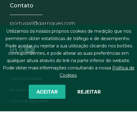
Contato
portugal@garrigues.com
+351 213 821 200
Utilizamos os nossos próprios cookies de medição que nos
permitem obter estatísticas de tráfego e de desempenho.
Pode aceitar ou rejeitar a sua utilização clicando nos botões
correspondentes, e pode alterar as suas preferências em
qualquer altura através do link na parte inferior do website.
Menu de rodapé
Termos legais & condições gerais
Pode obter mais informações consultando a nossa
Política de
Cookies
.
Política de cookies
Proteção de dados pessoais
ACEITAR
REJEITAR
Política de Segurança
Formulário de contato
RSS