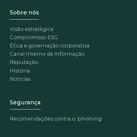
Footer - Sobre Nosotros
Sobre nós
Visão estratégica
Compromisso ESG
Ética e governação corporativa
Canal Interno de Informação
Reputação
História
Notícias
Footer - Extranet y herrami
Segurança
Recomendações contra o 'phishing'