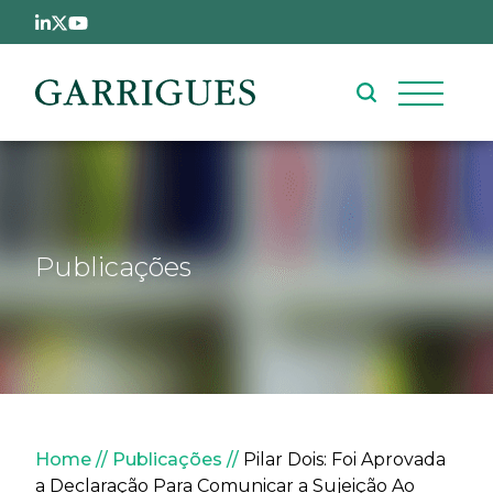
Passar para o conteúdo principal
Publicações
Navegação estrutural
Home
Publicações
Pilar Dois: Foi Aprovada
a Declaração Para Comunicar a Sujeição Ao