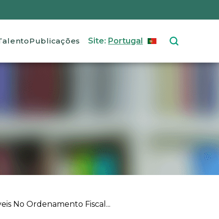
Talento
Publicações
Site:
Portugal
PORTUGUÊS
Select your langu
is No Ordenamento Fiscal...