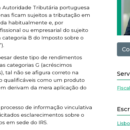
 Autoridade Tributária portuguesa
enas ficam sujeitos a tributação em
zada habitualmente e, por
fissional ou empresarial do sujeito
 categoria B do Imposto sobre o
).
Co
esar deste tipo de rendimentos
as categorias G (acréscimos
), tal não se afigura correto na
Serv
 qualificáveis como um produto
 nem derivam da mera aplicação do
Fisca
 processo de informação vinculativa
Escr
licitados esclarecimentos sobre o
s em sede do IRS.
Lisb