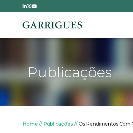
Passar para o conteúdo principal
Publicações
Navegação estrutural
Home
Publicações
Os Rendimentos Com Or