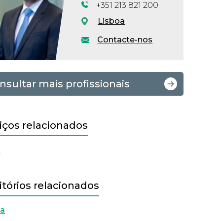
+351 213 821 200
Lisboa
Contacte-nos
nsultar mais profissionais
iços relacionados
l
itórios relacionados
oa