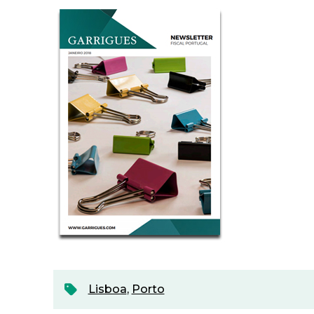
Lisboa
,
Porto