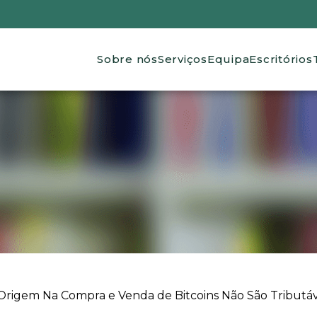
Main navigation
Sobre nós
Serviços
Equipa
Escritórios
igem Na Compra e Venda de Bitcoins Não São Tributáve