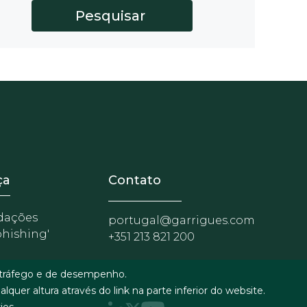
nosotros
r - Extranet y herramientas pa
ça
Contato
dações
portugal@garrigues.com
phishing'
+351 213 821 200
e tráfego e de desempenho.
quer altura através do link na parte inferior do website.