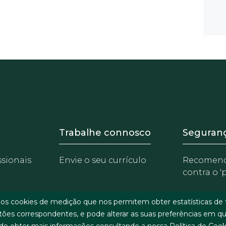
 Equipo
Footer - Trabaja con 
Foote
Trabalhe connosco
Seguran
ssionais
Envie o seu currículo
Recomen
contra o '
rios cookies de medição que nos permitem obter estatísticas d
otões correspondentes, e pode alterar as suas preferências em qual