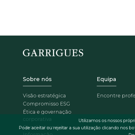
Footer - Sobre Nosotros
Footer -
Sobre nós
Equipa
Visão estratégica
Encontre profi
Compromisso ESG
Ética e governação
corporativa
Utilizamos os nossos próp
Canal Interno de
Pode aceitar ou rejeitar a sua utilização clicando nos b
Informação