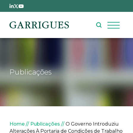
Passar para o conteúdo principal
Publicações
Navegação estrutural
Home
Publicações
O Governo Introduziu
Alterações À Portaria de Condições de Trabalho