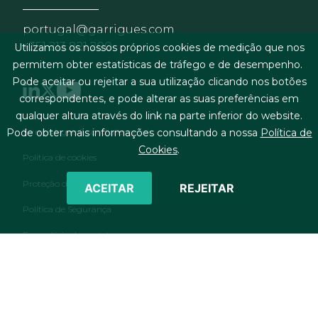
portugal@garrigues.com
+351 213 821 200
Utilizamos os nossos próprios cookies de medição que nos
permitem obter estatísticas de tráfego e de desempenho.
Pode aceitar ou rejeitar a sua utilização clicando nos botões
correspondentes, e pode alterar as suas preferências em
qualquer altura através do link na parte inferior do website.
Menu de rodapé
Termos legais & condições gerais
Pode obter mais informações consultando a nossa
Política de
Cookies
.
Política de cookies
Proteção de dados pessoais
ACEITAR
REJEITAR
Política de Segurança
Formulário de contato
RSS