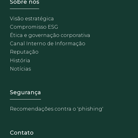
Footer - Sobre Nosotros
Sobre nós
Visão estratégica
Compromisso ESG
Ética e governação corporativa
Canal Interno de Informação
Reputação
História
Notícias
Footer - Extranet y herrami
Segurança
Recomendações contra o 'phishing'
Contato