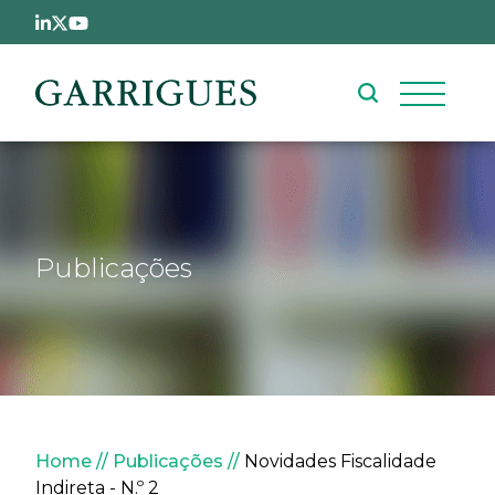
Passar para o conteúdo principal
Publicações
Navegação estrutural
Home
Publicações
Novidades Fiscalidade
Indireta - N.º 2