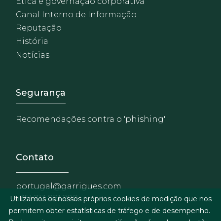
Ética e governação corporativa
Canal Interno de Informação
Reputação
História
Notícias
Footer - Extranet y herrami
Segurança
Recomendações contra o 'phishing'
Contato
portugal@garrigues.com
+351 213 821 200
Utilizamos os nossos próprios cookies de medição que nos
permitem obter estatísticas de tráfego e de desempenho.