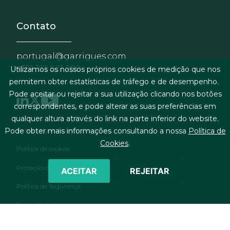
Contato
portugal@garrigues.com
+351 213 821 200
Utilizamos os nossos próprios cookies de medição que nos
permitem obter estatísticas de tráfego e de desempenho.
Pode aceitar ou rejeitar a sua utilização clicando nos botões
correspondentes, e pode alterar as suas preferências em
qualquer altura através do link na parte inferior do website.
Menu de rodapé
Termos legais & condições gerais
Pode obter mais informações consultando a nossa
Política de
Cookies
.
Política de cookies
Proteção de dados pessoais
ACEITAR
REJEITAR
Política de Segurança
Formulário de contato
RSS