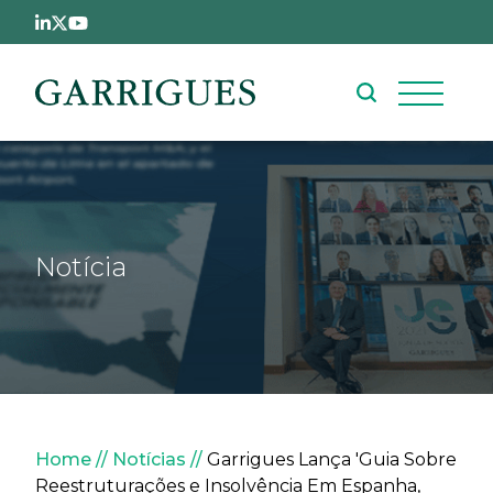
Passar para o conteúdo principal
Notícia
Navegação estrutural
Home
Notícias
Garrigues Lança 'Guia Sobre
Reestruturações e Insolvência Em Espanha,