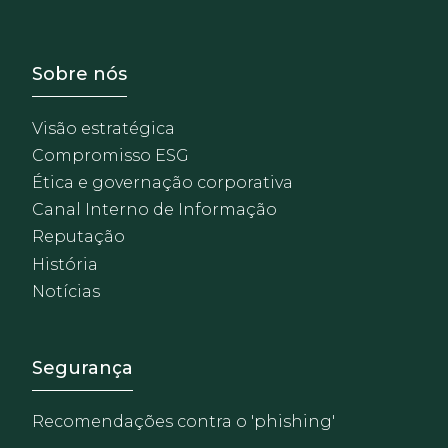
Footer - Sobre Nosotros
Sobre nós
Visão estratégica
Compromisso ESG
Ética e governação corporativa
Canal Interno de Informação
Reputação
História
Notícias
Footer - Extranet y herrami
Segurança
Recomendações contra o 'phishing'