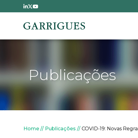
Passar para o conteúdo principal
Publicações
Navegação estrutural
Home
Publicações
COVID-19: Novas Regra