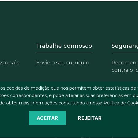
 Equipo
Footer - Trabaja con 
Foote
Trabalhe connosco
Seguran
ssionais
Envie o seu currículo
Recomen
contra o '
rios cookies de medição que nos permitem obter estatísticas d
otões correspondentes, e pode alterar as suas preferências em qual
de obter mais informações consultando a nossa
Política de Cook
ACEITAR
REJEITAR