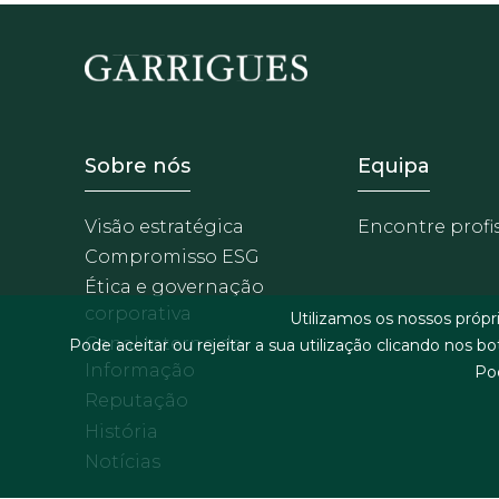
Footer - Sobre Nosotros
Footer -
Sobre nós
Equipa
Visão estratégica
Encontre profi
Compromisso ESG
Ética e governação
corporativa
Utilizamos os nossos próp
Canal Interno de
Pode aceitar ou rejeitar a sua utilização clicando nos b
Informação
Po
Reputação
História
Notícias