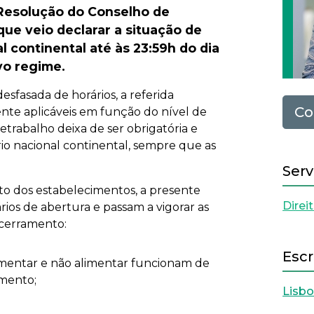
 Resolução do Conselho de
 que veio declarar a situação de
l continental até às 23:59h do dia
vo regime.
sfasada de horários, a referida
Co
nte aplicáveis em função do nível de
etrabalho deixa de ser obrigatória e
rio nacional continental, sempre que as
Serv
o dos estabelecimentos, a presente
Direi
rios de abertura e passam a vigorar as
ncerramento:
Escr
limentar e não alimentar funcionam de
amento;
Lisb