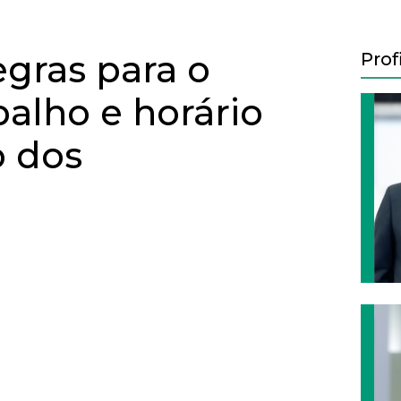
egras para o
Prof
balho e horário
 dos
Next