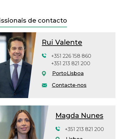
issionais de contacto
Rui Valente
+351 226 158 860
+351 213 821 200
Porto
Lisboa
Contacte-nos
Magda Nunes
+351 213 821 200