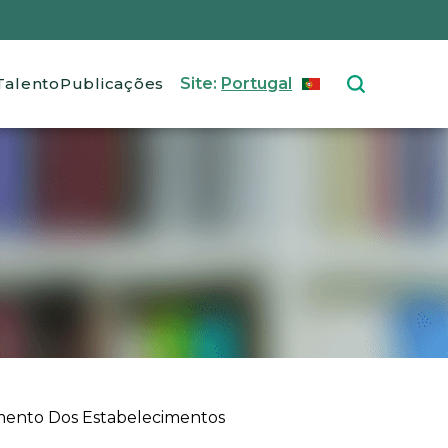
Talento
Publicações
Site:
Portugal
PORTUGUÊS
Select your langu
amento Dos Estabelecimentos