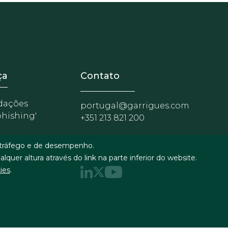
nosotros
r - Extranet y herramientas pa
ça
Contato
dações
portugal@garrigues.com
phishing'
+351 213 821 200
e tráfego e de desempenho.
quer altura através do link na parte inferior do website.
ies
.