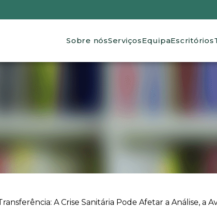
Main navigation
Sobre nós
Serviços
Equipa
Escritórios
nsferência: A Crise Sanitária Pode Afetar a Análise, a Av