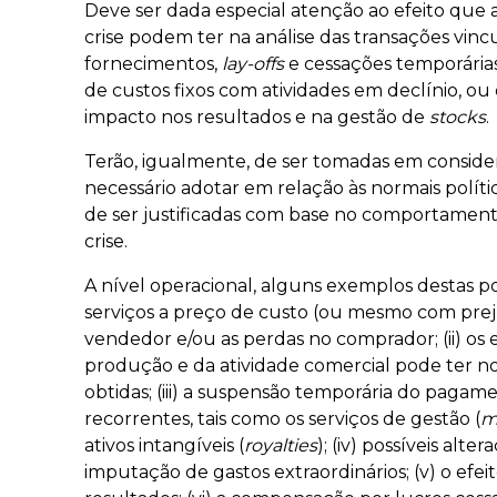
Deve ser dada especial atenção ao efeito que
crise podem ter na análise das transações vinc
fornecimentos,
lay-offs
e cessações temporárias
de custos fixos com atividades em declínio, ou
impacto nos resultados e na gestão de
stocks
.
Terão, igualmente, de ser tomadas em conside
necessário adotar em relação às normais políti
de ser justificadas com base no comportamen
crise.
A nível operacional, alguns exemplos destas po
serviços a preço de custo (ou mesmo com preju
vendedor e/ou as perdas no comprador; (ii) os
produção e da atividade comercial pode ter n
obtidas; (iii) a suspensão temporária do paga
recorrentes, tais como os serviços de gestão (
m
ativos intangíveis (
royalties
); (iv) possíveis alte
imputação de gastos extraordinários; (v) o efei