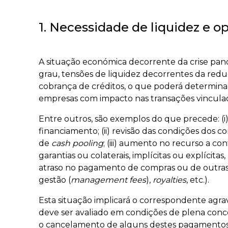
1. Necessidade de liquidez e o
A situação económica decorrente da crise pan
grau, tensões de liquidez decorrentes da red
cobrança de créditos, o que poderá determinar
empresas com impacto nas transações vinculad
Entre outros, são exemplos do que precede: (i
financiamento; (ii) revisão das condições dos c
de
cash pooling
; (iii) aumento no recurso a co
garantias ou colaterais, implícitas ou explícitas
atraso no pagamento de compras ou de outras t
gestão (
management fees
),
royalties
, etc.).
Esta situação implicará o correspondente agr
deve ser avaliado em condições de plena con
o cancelamento de alguns destes pagamentos, 