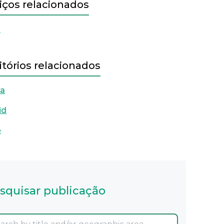
iços relacionados
l
itórios relacionados
oa
id
o
squisar publicação