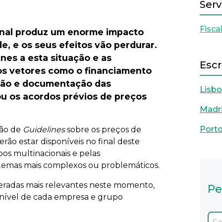
Serv
Next
Fisca
ional produz um enorme impacto
de, e os seus efeitos vão perdurar.
nes a esta situação e as
Escr
os vetores como o financiamento
ação e documentação das
Lisb
ou os acordos prévios de preços
Madr
Port
ção de
Guidelines
sobre os preços de
rão estar disponíveis no final deste
pos multinacionais e pelas
s temas mais complexos ou problemáticos.
radas mais relevantes neste momento,
Pe
o nível de cada empresa e grupo