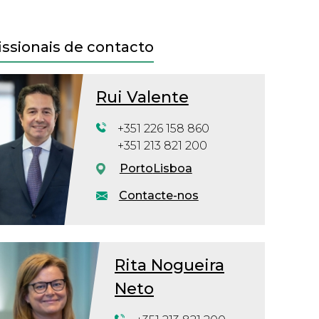
issionais de contacto
Rui Valente
+351 226 158 860
+351 213 821 200
Porto
Lisboa
Contacte-nos
Rita Nogueira
Neto