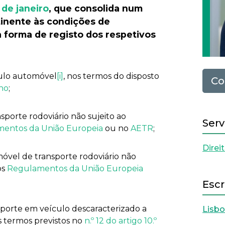
 de janeiro
, que consolida num
inente às condições de
a forma de registo dos respetivos
culo automóvel
[i]
, nos termos do disposto
Co
lho
;
porte rodoviário não sujeito ao
Serv
entos da União Europeia
ou no
AETR
;
Direi
vel de transporte rodoviário não
os
Regulamentos da União Europeia
Escr
nsporte em veículo descaracterizado a
Lisb
s termos previstos no
n.º 12 do artigo 10.º