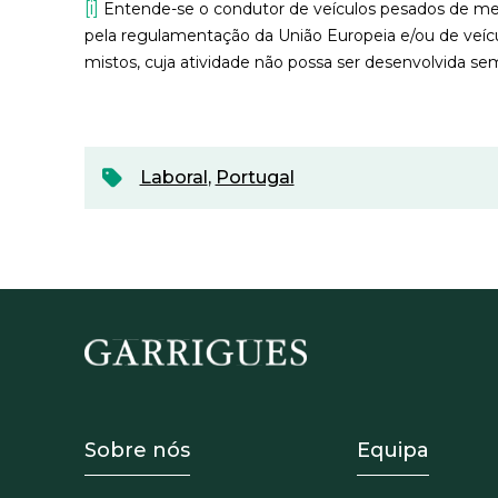
[i]
Entende-se o condutor de veículos pesados de me
pela regulamentação da União Europeia e/ou de veícu
mistos, cuja atividade não possa ser desenvolvida sem
Laboral
,
Portugal
Footer - Sobre Nosotros
Footer -
Sobre nós
Equipa