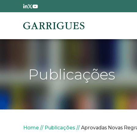
Passar para o conteúdo principal
Publicações
Navegação estrutural
Home
Publicações
Aprovadas Novas Regras