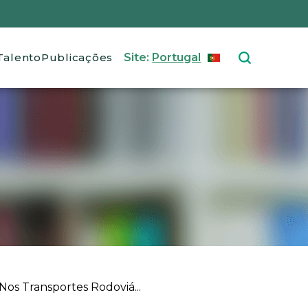
Talento
Publicações
Site:
Portugal
PORTUGUÊS
Select your langu
os Transportes Rodoviá...