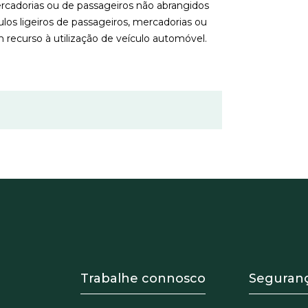
rcadorias ou de passageiros não abrangidos
los ligeiros de passageiros, mercadorias ou
 recurso à utilização de veículo automóvel.
 Equipo
Footer - Trabaja con 
Foote
Trabalhe connosco
Seguran