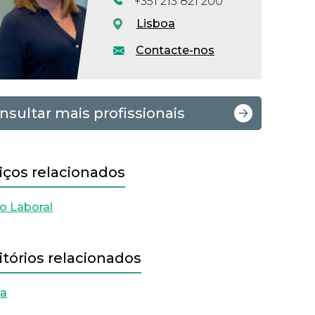
+351 213 821 200
Lisboa
Contacte-nos
nsultar mais profissionais
iços relacionados
to Laboral
itórios relacionados
oa