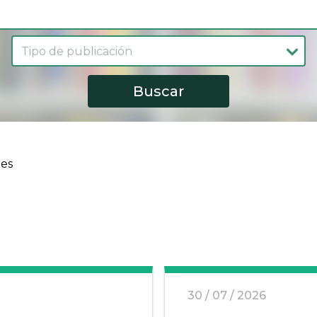
 ayuda a la navegación
nes
30 / 07 / 2026