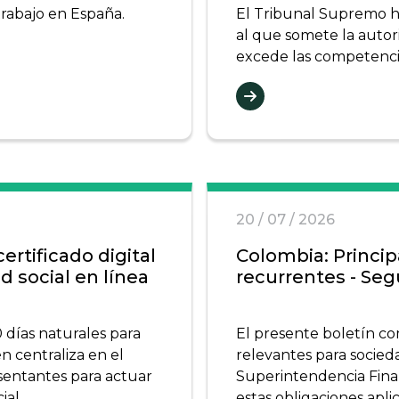
trabajo en España.
El Tribunal Supremo ha
al que somete la autori
excede las competenci
20 / 07 / 2026
ertificado digital
Colombia: Princip
d social en línea
recurrentes - Se
 días naturales para
El presente boletín co
 centraliza en el
relevantes para socieda
esentantes para actuar
Superintendencia Fina
ial.
estas obligaciones apl