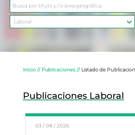
Sobrescribir enlaces de
Inicio
Publicaciones
Listado de Publicacio
Publicaciones
Laboral
03 / 08 / 2026