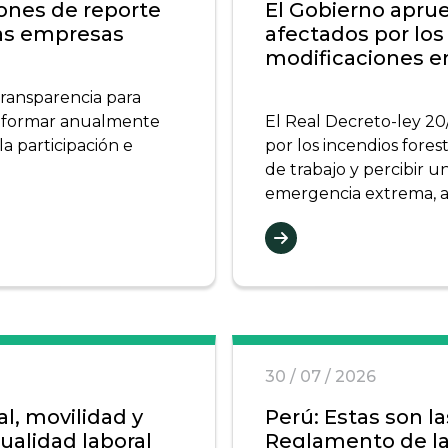
iones de reporte
El Gobierno aprue
las empresas
afectados por los
modificaciones e
transparencia para
nformar anualmente
El Real Decreto-ley 20
a participación e
por los incendios fore
de trabajo y percibir u
emergencia extrema, ade
30 / 07 / 2026
al, movilidad y
Perú: Estas son la
alidad laboral
Reglamento de la