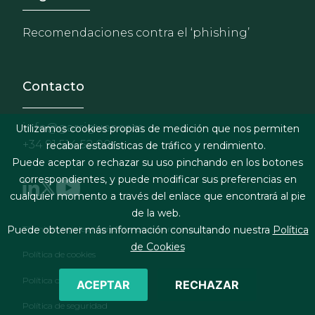
Recomendaciones contra el ‘phishing’
Contacto
info@garrigues.com
Utilizamos cookies propias de medición que nos permiten
+34 91 514 52 00
recabar estadísticas de tráfico y rendimiento.
Puede aceptar o rechazar su uso pinchando en los botones
correspondientes, y puede modificar sus preferencias en
cualquier momento a través del enlace que encontrará al pie
de la web.
Footer menu
Términos legales y condiciones de contratación
Puede obtener más información consultando nuestra
Política
de Cookies
Política de cookies
Política de privacidad
ACEPTAR
RECHAZAR
Política de seguridad