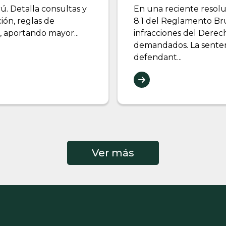
ú. Detalla consultas y
En una reciente resoluc
ión, reglas de
8.1 del Reglamento Bru
’, aportando mayor...
infracciones del Derec
demandados. La sentenc
defendant...
Ver más