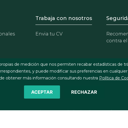
- Equipo
Footer - Trabaja con 
Foote
Trabaja con nosotros
Segurid
onales
Envia tu CV
Recomen
contra el
propias de medición que nos permiten recabar estadísticas de tr
respondientes, y puede modificar sus preferencias en cualquier
e obtener más información consultando nuestra
Política de Co
ACEPTAR
RECHAZAR
©2026 J&A Garrigues, S.L.P. Todos los derechos reservados
Política de cookies
Política de privacidad
Política de seg