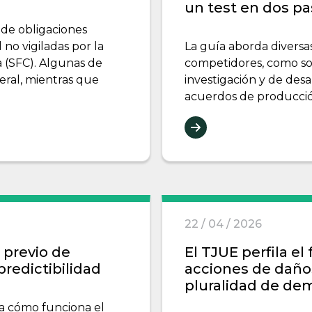
un test en dos p
 de obligaciones
 no vigiladas por la
La guía aborda diversa
 (SFC). Algunas de
competidores, como so
eral, mientras que
investigación y de des
acuerdos de producció
22 / 04 / 2026
l previo de
El TJUE perfila el
predictibilidad
acciones de daños
pluralidad de d
ra cómo funciona el