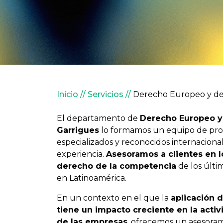
Sobrescribir enlaces 
Inicio
Servicios
Derecho Europeo y de
El departamento de
Derecho Europeo y
Garrigues
lo formamos un equipo de pro
especializados y reconocidos internacion
experiencia.
Asesoramos a clientes en l
derecho de la competencia
de los últ
en Latinoamérica.
En un contexto en el que la
aplicación 
tiene un impacto creciente en la acti
de las empresas
, ofrecemos un asesorami