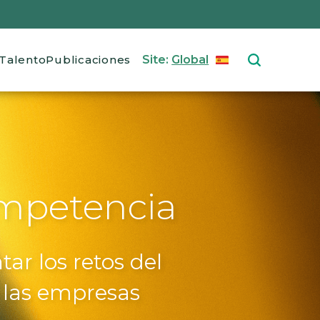
Talento
Publicaciones
Site:
Global
ESPAÑOL
Select your langu
ompetencia
ar los retos del
 las empresas