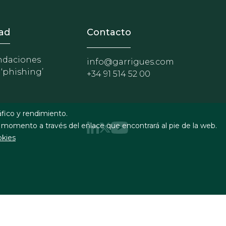
nosotros
r - Extranet y herramientas p
ad
Contacto
daciones
info@garrigues.com
 ‘phishing’
+34 91 514 52 00
áfico y rendimiento.
 momento a través del enlace que encontrará al pie de la web.
okies
uridad
Formulario de contacto
RSS