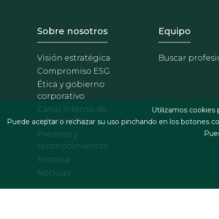
Footer - Sobre Nosotros
Footer 
Sobre nosotros
Equipo
Visión estratégica
Buscar profesi
Compromiso ESG
Ética y gobierno
corporativo
Canal Interno de
Utilizamos cookies 
Información
Puede aceptar o rechazar su uso pinchando en los botones cor
Pued
Premios y
reconocimientos
Historia
Noticias
Footer menu
Términos legales y condiciones de contratación