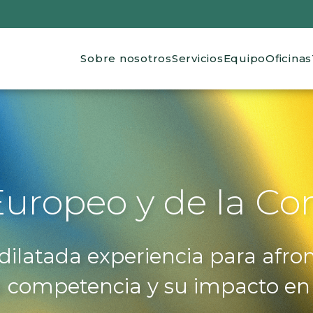
Main navigation
Sobre nosotros
Servicios
Equipo
Oficinas
uropeo y de la C
ilatada experiencia para afront
a competencia y su impacto en