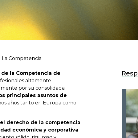
de ayuda a la navegación
 La Competencia
Resp
 de la Competencia de
fesionales altamente
almente por su consolidada
os principales asuntos de
imos años tanto en Europa como
del derecho de la competencia
vidad económica y corporativa
ento sólido, riguroso y