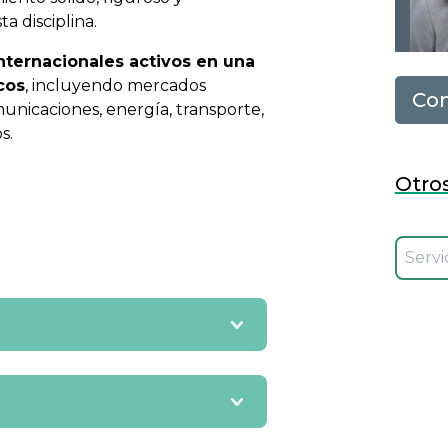
ta disciplina.
nternacionales activos en una
cos
, incluyendo mercados
Con
municaciones, energía, transporte,
s.
Otros
Selecci