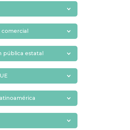
 comercial
 pública estatal
 UE
 Latinoamérica