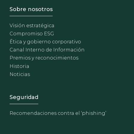
Footer - Sobre Nosotros
Sobre nosotros
Visión estratégica
Compromiso ESG
Ética y gobierno corporativo
Canal Interno de Información
Premios y reconocimientos
Historia
Noticias
Footer - Extranet y herrami
Seguridad
Recomendaciones contra el ‘phishing’