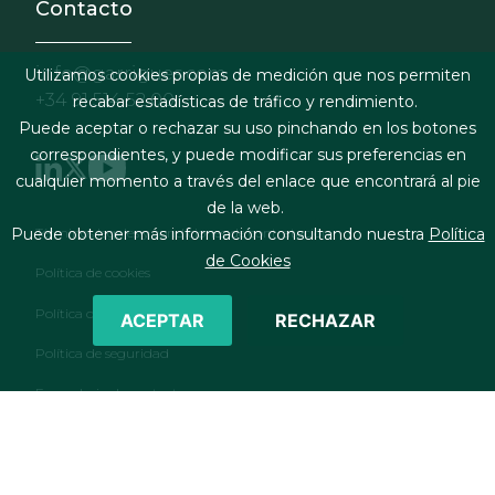
Contacto
info@garrigues.com
Utilizamos cookies propias de medición que nos permiten
+34 91 514 52 00
recabar estadísticas de tráfico y rendimiento.
Puede aceptar o rechazar su uso pinchando en los botones
correspondientes, y puede modificar sus preferencias en
cualquier momento a través del enlace que encontrará al pie
de la web.
Footer menu
Términos legales y condiciones de contratación
Puede obtener más información consultando nuestra
Política
de Cookies
Política de cookies
Política de privacidad
ACEPTAR
RECHAZAR
Política de seguridad
Formulario de contacto
RSS