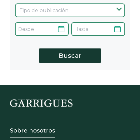
Footer - Sobre Nosotros
Sobre nosotros