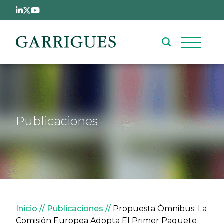
Pasar al contenido principal
Publicaciones
Sobrescribir enlaces de ay
Inicio
Publicaciones
Propuesta Ómnibus: La
Comisión Europea Adopta El Primer Paquete