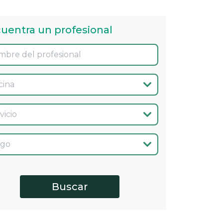
uentra un profesional
ina
cio
go