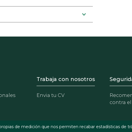
- Equipo
Footer - Trabaja con 
Foote
Trabaja con nosotros
Segurid
onales
Envia tu CV
Recomen
contra el
propias de medición que nos permiten recabar estadísticas de tr