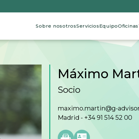
Main navigation
Sobre nosotros
Servicios
Equipo
Oficinas
de ayuda a la navegación
Máximo Mart
Socio
maximo.martin@g-adviso
Madrid
+34 91 514 52 00