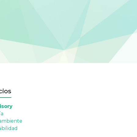
cios
isory
ía
ambiente
ibilidad