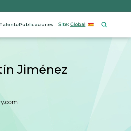
Talento
Publicaciones
Site:
Global
ESPAÑOL
Select your langu
ín Jiménez
ry.com