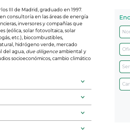
rlos III de Madrid, graduado en 1997.
 en consultoría en las áreas de energía
Enc
ncieras, inversores y compañías que
 (eólica, solar fotovoltaica, solar
ogás, etc.), biocombustibles,
atural, hidrógeno verde, mercado
Ofic
al del agua,
due diligence
ambiental y
studios socioeconómicos, cambio climático
Servi
Car