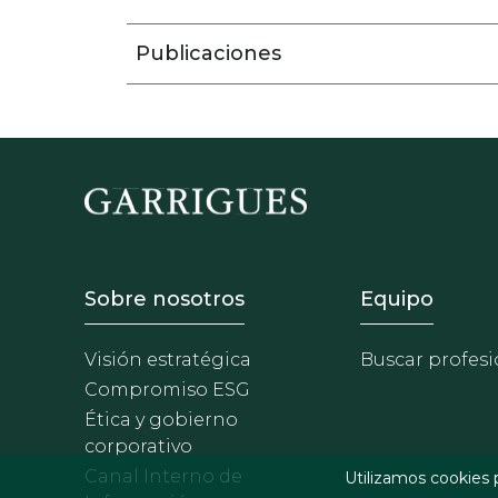
Publicaciones
Footer - Sobre Nosotros
Footer 
Sobre nosotros
Equipo
Visión estratégica
Buscar profesi
Compromiso ESG
Ética y gobierno
corporativo
Canal Interno de
Utilizamos cookies 